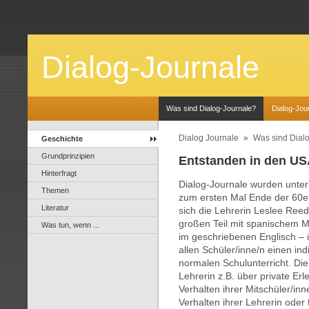
Dialog-Journale
Was sind Dialog-Journale?
Dialog-Jour
Dialog Journale
»
Was sind Dial
Geschichte
Grundprinzipien
Entstanden in den U
Hinterfragt
Dialog-Journale wurden unt
Themen
zum ersten Mal Ende der 60e
Literatur
sich die Lehrerin Leslee Reed
großen Teil mit spanischem M
Was tun, wenn ...
im geschriebenen Englisch – in
allen Schüler/inne/n einen in
normalen Schulunterricht. Die
Lehrerin z.B. über private Er
Verhalten ihrer Mitschüler/in
Verhalten ihrer Lehrerin oder