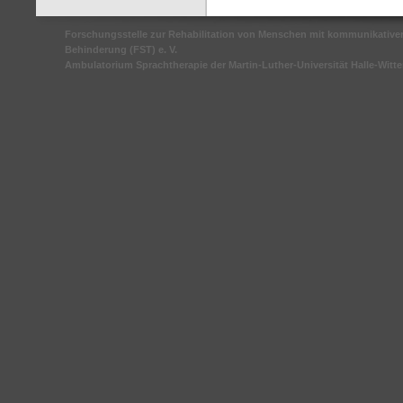
Forschungsstelle zur Rehabilitation von Menschen mit kommunikative
Behinderung (FST) e. V.
Ambulatorium Sprachtherapie der Martin-Luther-Universität Halle-Witt