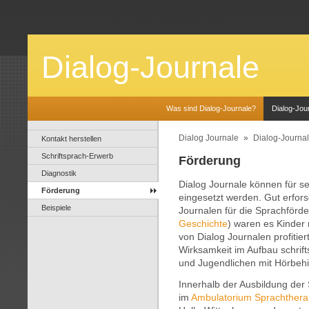
Dialog-Journale
Was sind Dialog-Journale?
Dialog-Jour
Dialog Journale
»
Dialog-Journal
Kontakt herstellen
Schriftsprach-Erwerb
Förderung
Diagnostik
Dialog Journale können für s
Förderung
eingesetzt werden. Gut erforsc
Beispiele
Journalen für die Sprachförd
Geschichte
) waren es Kinder 
von Dialog Journalen profitier
Wirksamkeit im Aufbau schrift
und Jugendlichen mit Hörbeh
Innerhalb der Ausbildung de
im
Ambulatorium Sprachthera