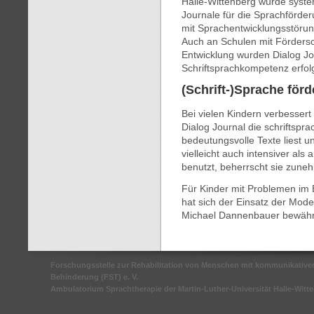
Halle-Wittenberg wurde syste
Journale für die Sprachförde
mit Sprachentwicklungsstöru
Auch an Schulen mit Förders
Entwicklung wurden Dialog Jo
Schriftsprachkompetenz erfolg
(Schrift-)Sprache förd
Bei vielen Kindern verbessert
Dialog Journal die schriftspra
bedeutungsvolle Texte liest 
vielleicht auch intensiver als
benutzt, beherrscht sie zune
Für Kinder mit Problemen im 
hat sich der Einsatz der Mode
Michael Dannenbauer bewähr
Forschungsstelle zur Rehabilitation von Menschen mit kommunikative
Behinderung (FST) e. V.
Ambulatorium Sprachtherapie der Martin-Luther-Universität Halle-Witt