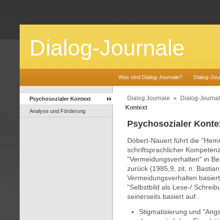
Dialog-Journale
Was sind Dialog-Journale?
Dialog-Jour
Dialog Journale
»
Dialog-Journal
Psychosozialer Kontext
Kontext
Analyse und Förderung
Psychosozialer Konte
Döbert-Nauert führt die "He
schriftsprachlicher Kompeten
"Vermeidungsverhalten" in Bez
zurück (1985,9, zit. n. Bastian
Vermeidungsverhalten basier
"Selbstbild als Lese-/ Schreib
seinerseits basiert auf:
Stigmatisierung und "Angs