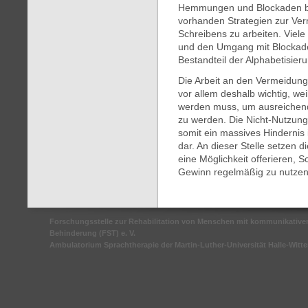
Hemmungen und Blockaden bzw
vorhanden Strategien zur Ve
Schreibens zu arbeiten. Viele
und den Umgang mit Blockad
Bestandteil der Alphabetisier
Die Arbeit an den Vermeidun
vor allem deshalb wichtig, we
werden muss, um ausreichend 
zu werden. Die Nicht-Nutzung v
somit ein massives Hindernis
dar. An dieser Stelle setzen d
eine Möglichkeit offerieren, S
Gewinn regelmäßig zu nutzen
Forschungsstelle zur Rehabilitation von Menschen mit kommunikative
Behinderung (FST) e. V.
Ambulatorium Sprachtherapie der Martin-Luther-Universität Halle-Witt